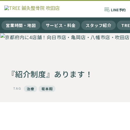
LINE
予約
営業時間・地図
サービス・料金
スタッフ紹介
TR
『紹介制度』あります！
TAG
治療
坂本翔