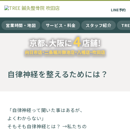
LINE
予約
営業時間・地図
サービス・料金
スタッフ紹介
TR
自律神経を整えるためには？
「自律神経って聞いた事はあるが、
よくわからない」
そもそも自律神経とは？ →私たちの